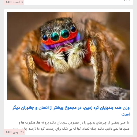
3 اسفند 1401
وزن همه بندپایان کره زمین، در مجموع بیشتر از انسان و جانوران دیگر
است
ما حتی بعضی از چیزهای بدیهی را در خصوص بندپایان مانند پروانه ها، عنکبوت ها و
صدپاها نمی دانیم، مانند اینکه تعداد آنها که بی شک برای زیست کره ما لازمند چقدر است.
23 بهمن 1401