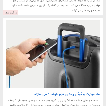
ساده تر در آن گم شوند. کاربران اغلب برای مسیریابی در شهر های بزرگ از سرویس های
موقعیت یاب استفاده می کنند. Citymapper نام یکی از این سرویس هاست که عملکرد
بسیار خوبی دارد و می تواند...
16 آبان 1403
سامسونیت و گوگل چمدان های هوشمند می سازند
با ساخت چمدان هوشمند که امکان ردیابی آن به وسیله صاحب چمدان وجود دارد، کارخانه
سامسونیت به عنوان مشهورترین کمپانی ساخت چمدان های مسافرتی تا سرانجام سال به