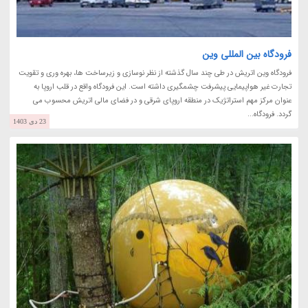
فرودگاه بین المللی وین
فرودگاه وین اتریش در طی چند سال گذشته از نظر نوسازی و زیرساخت ها، بهره وری و تقویت
تجارت غیر هواپیمایی پیشرفت چشمگیری داشته است. این فرودگاه واقع در قلب اروپا به
عنوان مرکز مهم استراتژیک در منطقه اروپای شرقی و در فضای مالی اتریش محسوب می
گردد. فرودگاه...
23 دی 1403