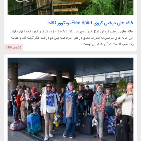
خانه های درختی کروی Free Spirit، ونکوور کانادا
خانه های درختی کره ای شکل فری اسپریت (Free Spirit) در شرق ونکوور کانادا قرار دارند.
این خانه های درختی به صورت معلق در هوا، در فاصله بین دو درخت قرار گرفته اند و هزینه
یک شب اقامت در آن ها ارزان نیست!
20 دی 1403