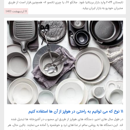
تابستان 2024 وارد بازار بریتانیا شود. جائکو J7 یا چری تانسو 06 همچنین قرار است از طریق
مدیران خودرو به بازار ایران بیاید.
8 اردیبهشت 1403
11 نوع که می توانیم به راحتی در هواپز از آن ها استفاده کنیم
در طول سال های اخیر، دستگاه های هواپز از طریق ای محبوب در آشپزخانه ها تبدیل شده
اند. این دستگاه ها به روشی سالم تر غذاهای ترد و خوشمزه را آماده می نمایند. بااین حال، هر