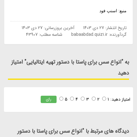
منبع: اسنپ فود
تاریخ انتشار:
27 دی 1403
آخرین بروزرسانی:
27 دی 1403
گردآورنده:
babaabdad.quiz1.ir
شناسه مطلب: 43907
به "انواع سس برای پاستا با دستور تهیه ایتالیایی" امتیاز
دهید
امتیاز دهید:
1
2
3
4
5
رای
دیدگاه های مرتبط با "انواع سس برای پاستا با دستور