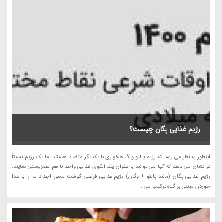
رژیم غذایی پگان چیست؟
اینطور به نظر می رسد که رژیم پالئو و گیاهخواری با یکدیگر متضاد هستند اما یک رژیم نسبتاً
نو نشان می دهد که آنها می توانند به عنوان یک الگوی غذایی واحد با هم همزیستی نمایند.
رژیم غذایی پگان (مانند پالئو + وگان) رژیم غذایی فرضی گوشت محور اجداد ما را با غذا
خوردن مبتنی بر گیاه ترکیب می...