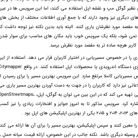
ی نظیر گوگل مپ و نقشه اپل استفاده می کنند، اما این سرویس ها در عین
 های دیگری نیز وجود دارند که با جمع آوری اطلاعات مختلف از بخش های
ه مقصد مورد نظرشان یاری کنند. البته باید بدین نکته نیز توجه داشت که
 نمی شود، بلکه یک سرویس خوب باید مکان های مناسب برای سوار شدن
 کاربر هرچه ساده تر به مقصد مورد نظرش برسد.
 مفیدی را در خصوص مسیریابی در اختیار کاربران قرار می دهد. استفاده از این
سرویس بسیار ساده است و کاربران می توانند آن را روی دستگاه اندرویدی یا محصولات اپل استفاده کنند. در واقع pper
ص مسیریابی کاملا مرتفع سازد. این سرویس بهترین مسیر را برای رسیدن از
ک جامع اطلاعاتی نیز دارد که کاربران را در جهت به دست آوردن بهترین مسیر یاری می
کند. Citymapper داده های خود را از بخش های مختلفی تهیه می کند که در این بین می توان به گوگل، اپل، nStreetmaps
Foursquare، Yelp، Uber، Hailo، Ca و Aurolib اشاره کرد. سرویس مذکور تا به امروز جوایز و افتخارات زیادی را نیز کس
City می توانند مقصدشان را معین کنند و سپس اپلیکیشن، بهترین مسیر را برای آن ها ارائه می کند.
هر وسیله دیگری باشد. نکته جالب در این خصوص، ارائه قیمت میانه حمل و