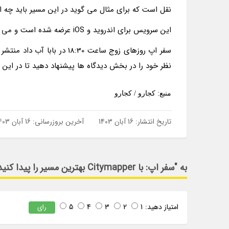
نقل است که برای مثال می گوید در این مسیر باید چه ان
این سرویس برای اندروید و iOS عرضه شده است و می توانید از طریق لینک زیر آن را برای دستگاه خود دانلود و نصب کنید.
سفر اپ روزهای زوج ساعت 8:30
نظر خود را در بخش دیدگاه ها پیشنهاد دهید تا در ای
منبع: کجارو / کجارو
تاریخ انتشار:
16 آبان 1403
آخرین بروزرسانی:
16 آبان 1403
به "سفر اپ: با Citymapper بهترین مسیر را پیدا کنید" امتیاز دهید
امتیاز دهید:
1
2
3
4
5
رای