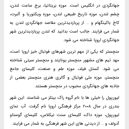
جهانگردی در انگلیس است. موزه بریتانیا، برج ساعت لندن،
چشم لندن، موزه تاریخ طبیعی لندن، موزه ویکتوریا و آلبرت،
کاخ باکینگهام و … از پربازدیدترین مقاصد جهانگردی لندن به
شمار می فرایند. جالب است بدانید که لندن پربازدیدترین شهر
جهانگردی اروپا شناخته می شود.
منچستر که یکی از مهم ترین شهرهای فوتبال خیز اروپا است،
مهد تیم های مشهور منچستر یونایتد و منچستر سیتی شناخته
می شود. کستل فیلد، موزه علم و صنعت، کلیسای جامع
منچستر، موزه ملی فوتبال و گالری هنری منچستر بعضی از
جاذبه های جهانگردی محبوب در منچستر هستند.
لیورپول را خیلی ها با نام گروه راک بیتلز می شناسند. این شهر
بندری در سال 2008 مرکز فرهنگی اروپا نام گرفت. آب نمای
لیورپول، موزه داک، کلیسای سنت نیکلاس، کلیسای گوستاو
آدولف و … از دیدنی های این شهر فرهنگی به شمار می فرایند.