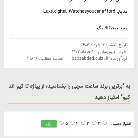
منابع: Luxe.digital, Watchesyoucanafford
منبع: دیجیکالا مگ
تاریخ انتشار:
12 خرداد 1402
آخرین بروزرسانی:
12 خرداد 1402
گردآورنده:
babaabdad.quiz1.ir
شناسه مطلب: 41846
به "برترین برند ساعت مچی را بشناسید؛ از پیاژه تا کیو اند
کیو" امتیاز دهید
امتیاز دهید:
1
2
3
4
5
رای