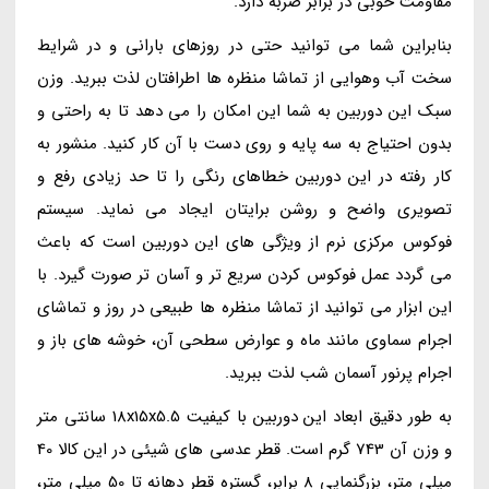
مقاومت خوبی در برابر ضربه دارد.
بنابراین شما می توانید حتی در روزهای بارانی و در شرایط
سخت آب وهوایی از تماشا منظره ها اطرافتان لذت ببرید. وزن
سبک این دوربین به شما این امکان را می دهد تا به راحتی و
بدون احتیاج به سه پایه و روی دست با آن کار کنید. منشور به
کار رفته در این دوربین خطاهای رنگی را تا حد زیادی رفع و
تصویری واضح و روشن برایتان ایجاد می نماید. سیستم
فوکوس مرکزی نرم از ویژگی های این دوربین است که باعث
می گردد عمل فوکوس کردن سریع تر و آسان تر صورت گیرد. با
این ابزار می توانید از تماشا منظره ها طبیعی در روز و تماشای
اجرام سماوی مانند ماه و عوارض سطحی آن، خوشه های باز و
اجرام پرنور آسمان شب لذت ببرید.
به طور دقیق ابعاد این دوربین با کیفیت 18x15x5.5 سانتی متر
و وزن آن 743 گرم است. قطر عدسی های شیئی در این کالا 40
میلی متر، بزرگنمایی 8 برابر، گستره قطر دهانه تا 50 میلی متر،